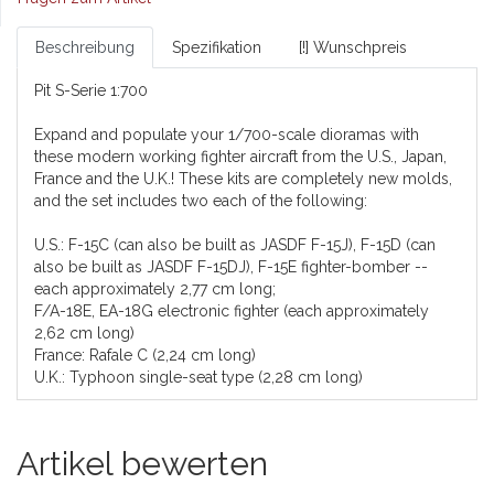
Beschreibung
Spezifikation
[!] Wunschpreis
Pit S-Serie 1:700
Expand and populate your 1/700-scale dioramas with
these modern working fighter aircraft from the U.S., Japan,
France and the U.K.! These kits are completely new molds,
and the set includes two each of the following:
U.S.: F-15C (can also be built as JASDF F-15J), F-15D (can
also be built as JASDF F-15DJ), F-15E fighter-bomber --
each approximately 2,77 cm long;
F/A-18E, EA-18G electronic fighter (each approximately
2,62 cm long)
France: Rafale C (2,24 cm long)
U.K.: Typhoon single-seat type (2,28 cm long)
Artikel bewerten