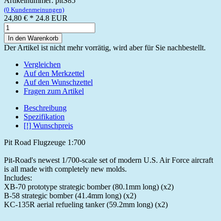
Artikelnummer: pitS85
(0 Kundenmeinungen)
24,80 €
*
24.8
EUR
In den Warenkorb
Der Artikel ist nicht mehr vorrätig, wird aber für Sie nachbestellt.
Vergleichen
Auf den Merkzettel
Auf den Wunschzettel
Fragen zum Artikel
Beschreibung
Spezifikation
[!] Wunschpreis
Pit Road Flugzeuge 1:700
Pit-Road's newest 1/700-scale set of modern U.S. Air Force aircraft
is all made with completely new molds.
Includes:
XB-70 prototype strategic bomber (80.1mm long) (x2)
B-58 strategic bomber (41.4mm long) (x2)
KC-135R aerial refueling tanker (59.2mm long) (x2)