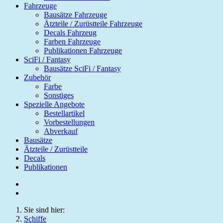
Fahrzeuge
Bausätze Fahrzeuge
Ätzteile / Zurüstteile Fahrzeuge
Decals Fahrzeug
Farben Fahrzeuge
Publikationen Fahrzeuge
SciFi / Fantasy
Bausätze SciFi / Fantasy
Zubehör
Farbe
Sonstiges
Spezielle Angebote
Bestellartikel
Vorbestellungen
Abverkauf
Bausätze
Ätzteile / Zurüstteile
Decals
Publikationen
Sie sind hier:
Schiffe