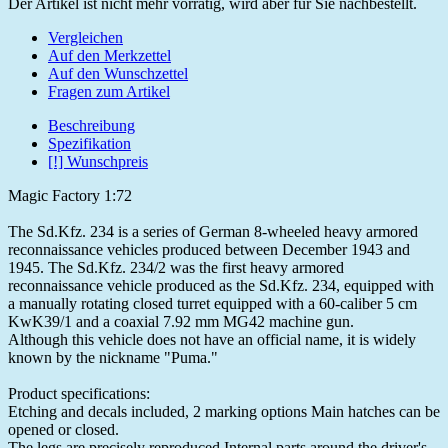
Der Artikel ist nicht mehr vorrätig, wird aber für Sie nachbestellt.
Vergleichen
Auf den Merkzettel
Auf den Wunschzettel
Fragen zum Artikel
Beschreibung
Spezifikation
[!] Wunschpreis
Magic Factory 1:72
The Sd.Kfz. 234 is a series of German 8-wheeled heavy armored
reconnaissance vehicles produced between December 1943 and
1945. The Sd.Kfz. 234/2 was the first heavy armored
reconnaissance vehicle produced as the Sd.Kfz. 234, equipped with
a manually rotating closed turret equipped with a 60-caliber 5 cm
KwK39/1 and a coaxial 7.92 mm MG42 machine gun.
Although this vehicle does not have an official name, it is widely
known by the nickname "Puma."
Product specifications:
Etching and decals included, 2 marking options Main hatches can be
opened or closed.
The legs are precisely reproduced Internal parts around the driver's